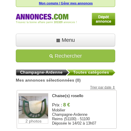
Mon compte / Gérer mes annonces
Trouvez la bonne affaire parmi
101320
annonces !
Menu
Accueil
Rechercher
Déposer une annonce
Champagne-Ardenne
Toutes catégories
Toutes les annonces
Mes annonces sélectionnées
(0)
Mon compte
Trier par date
Aide
Chaise(s) rosello
8 €
Prix :
Mobilier
Champagne-Ardenne
Reims (51100) - 51100
2 photos
Déposée le 14/02 à 13h07