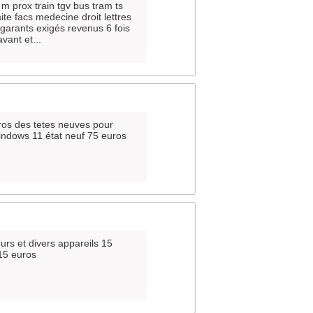
 m prox train tgv bus tram ts
e facs medecine droit lettres
 garants exigés revenus 6 fois
vant et...
uros des tetes neuves pour
indows 11 état neuf 75 euros
urs et divers appareils 15
15 euros