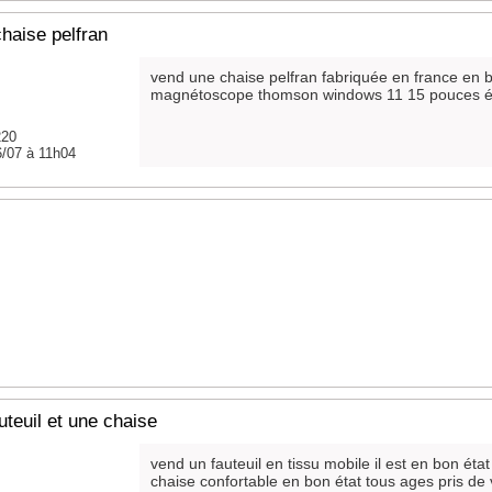
haise pelfran
vend une chaise pelfran fabriquée en france en 
magnétoscope thomson windows 11 15 pouces ét
220
6/07 à 11h04
uteuil et une chaise
vend un fauteuil en tissu mobile il est en bon éta
chaise confortable en bon état tous ages pris de