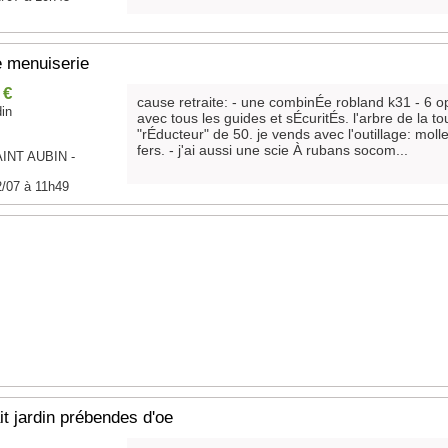
e menuiserie
 €
cause retraite: - une combinÉe robland k31 - 6 o
din
avec tous les guides et sÉcuritÉs. l'arbre de la t
"rÉducteur" de 50. je vends avec l'outillage: molle
fers. - j'ai aussi une scie À rubans socom...
INT AUBIN -
2/07 à 11h49
it jardin prébendes d'oe