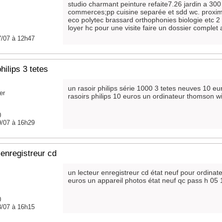
studio charmant peinture refaite7.26 jardin a 300
commerces;pp cuisine separée et sdd wc. proximit
eco polytec brassard orthophonies biologie etc 2
loyer hc pour une visite faire un dossier complet a
7/07 à 12h47
hilips 3 tetes
un rasoir philips série 1000 3 tetes neuves 10 e
er
rasoirs philips 10 euros un ordinateur thomson w
0
9/07 à 16h29
 enregistreur cd
un lecteur enregistreur cd état neuf pour ordinate
euros un appareil photos état neuf qc pass h 05 
0
8/07 à 16h15