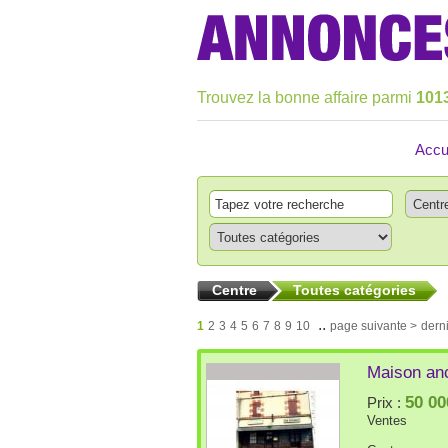
Trouvez la bonne affaire parmi
101
Accu
Centre
Toutes catégories
..
1
2
3
4
5
6
7
8
9
10
page suivante >
dern
Maison anc
50 00
Prix :
Ventes