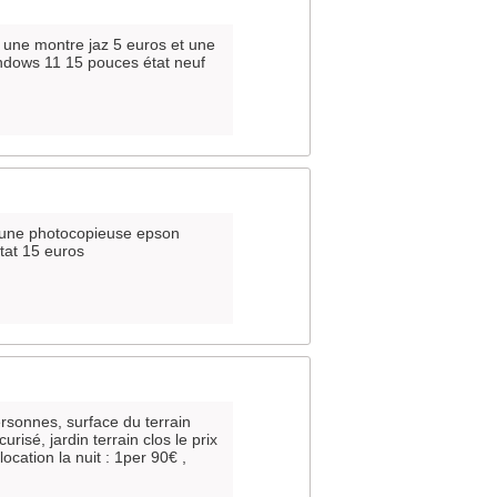
 une montre jaz 5 euros et une
ndows 11 15 pouces état neuf
s une photocopieuse epson
tat 15 euros
ersonnes, surface du terrain
risé, jardin terrain clos le prix
cation la nuit : 1per 90€ ,