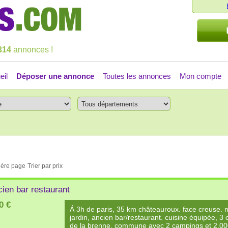
314
annonces !
eil
Déposer une annonce
Toutes les annonces
Mon compte
ière page
Trier par prix
ien bar restaurant
0 €
Á 3h de paris, 35 km châteauroux. face creuse. 
jardin, ancien bar/restaurant. cuisine équipée, 3
de la brenne. commune avec 2 campings et 2.000 