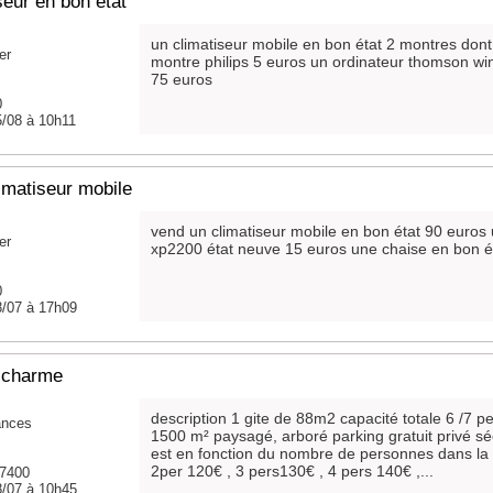
seur en bon état
un climatiseur mobile en bon état 2 montres dont
er
montre philips 5 euros un ordinateur thomson wi
75 euros
0
5/08 à 10h11
imatiseur mobile
vend un climatiseur mobile en bon état 90 euro
er
xp2200 état neuve 15 euros une chaise en bon é
0
8/07 à 17h09
 charme
description 1 gite de 88m2 capacité totale 6 /7 p
ances
1500 m² paysagé, arboré parking gratuit privé sécu
est en fonction du nombre de personnes dans la lo
2per 120€ , 3 pers130€ , 4 pers 140€ ,...
7400
8/07 à 10h45