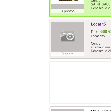
Centre
SAINT GAULT
Déposée le 2
3 photos
Locat t5
660 €
Prix :
Locations
Centre
st amand mon
Déposée le 2
0 photo