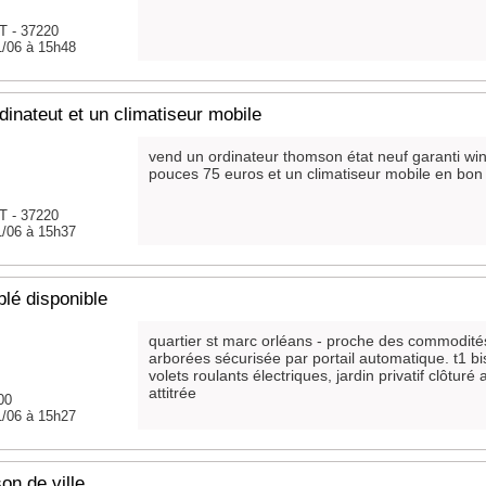
T - 37220
1/06 à 15h48
dinateut et un climatiseur mobile
vend un ordinateur thomson état neuf garanti wi
pouces 75 euros et un climatiseur mobile en bon
T - 37220
1/06 à 15h37
lé disponible
quartier st marc orléans - proche des commodité
arborées sécurisée par portail automatique. t1 bi
volets roulants électriques, jardin privatif clôturé
attitrée
00
1/06 à 15h27
on de ville