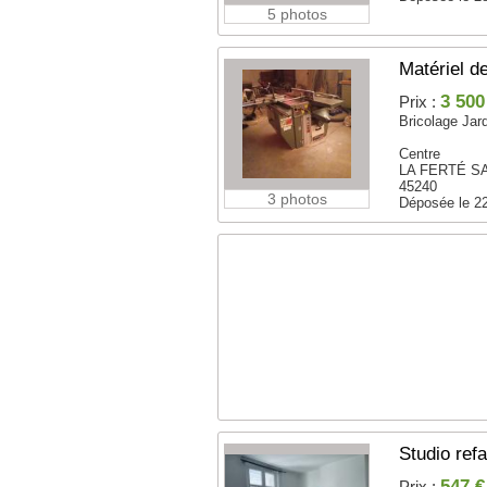
5 photos
Matériel d
3 500
Prix :
Bricolage Jar
Centre
LA FERTÉ SA
45240
3 photos
Déposée le 2
Studio refa
547 €
Prix :