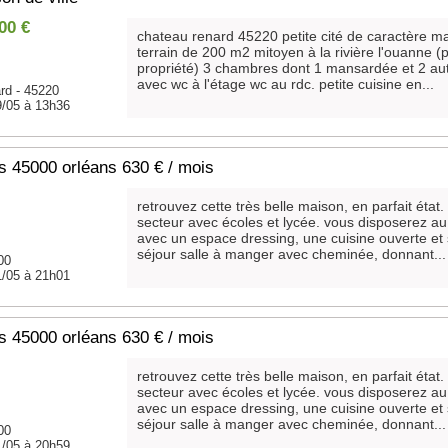
00 €
chateau renard 45220 petite cité de caractère m
terrain de 200 m2 mitoyen à la rivière l'ouanne (p
propriété) 3 chambres dont 1 mansardée et 2 aut
avec wc à l'étage wc au rdc. petite cuisine en...
rd - 45220
9/05 à 13h36
 45000 orléans 630 € / mois
retrouvez cette très belle maison, en parfait état.
secteur avec écoles et lycée. vous disposerez a
avec un espace dressing, une cuisine ouverte et 
séjour salle à manger avec cheminée, donnant...
00
1/05 à 21h01
 45000 orléans 630 € / mois
retrouvez cette très belle maison, en parfait état.
secteur avec écoles et lycée. vous disposerez a
avec un espace dressing, une cuisine ouverte et 
séjour salle à manger avec cheminée, donnant...
00
1/05 à 20h59