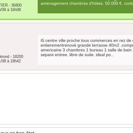
aménagement chambres d'hôtes. 50.000 €. contac
IER - 36800
6/09 à 16h08
t5 centre ville proche tous commerces en rez de
entierementrenové grande terrasse 40m2 .compr
americaine 3 chambres 1 bureau 1 salle de bain 
separe entree. libre de suite. ideal po...
trond - 18200
1/08 à 18h42