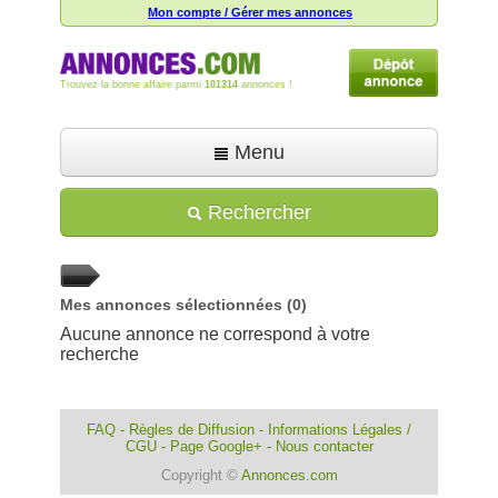
Mon compte / Gérer mes annonces
Trouvez la bonne affaire parmi
101314
annonces !
Menu
Accueil
Rechercher
Déposer une annonce
Toutes les annonces
Mes annonces sélectionnées
(0)
Mon compte
Aucune annonce ne correspond à votre
recherche
Aide
FAQ
-
Règles de Diffusion
-
Informations Légales /
CGU
-
Page Google+
-
Nous contacter
Copyright ©
Annonces.com