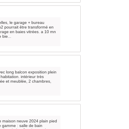
elles, le garage + bureau
2 pourrait être transformé en
arage en baies vitrées. a 10 mn
 bie...
avec long balcon exposition plein
bitation. intérieur très
pée et meublée, 2 chambres,
e maison neuve 2024 plain pied
e gamme : salle de bain