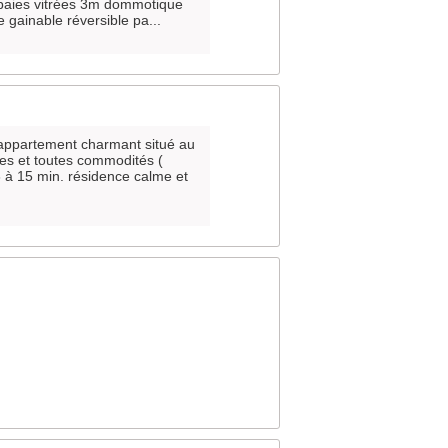
baies vitrées 3m dommotique
 gainable réversible pa...
appartement charmant situé au
tes et toutes commodités (
3 à 15 min. résidence calme et