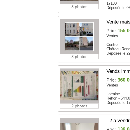
17180
3 photos
Déposée le 0
Vente mais
155 0
Prix :
Ventes
Centre
Château-Rena
Déposée le 2
3 photos
Vends imme
360 0
Prix :
Ventes
Lorraine
Réhon - 5443
Déposée le 1
2 photos
T2 a vend
139 0
Prix :