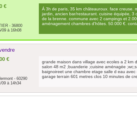
0 €
Á 3h de paris, 35 km châteauroux. face creuse. 
jardin, ancien bar/restaurant. cuisine équipée, 3
de la brenne. commune avec 2 campings et 2.000 
aménagement chambres d'hôtes. 50.000 €. contac
IER - 36800
6/09 à 16h08
 vendre
00 €
grande maison dans village avec ecoles a 2 km d
salon 48 m2 ;buanderie ;cuisine aménagée ;wc;sa
baignoireet une chambre etage salle d eau avec
garage terrain 601 metres clos 10 minutes de creil 
clermont - 60290
1/09 à 14h34