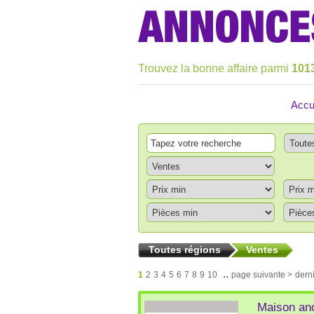
Trouvez la bonne affaire parmi
101
Accu
Toutes régions
Ventes
..
1
2
3
4
5
6
7
8
9
10
page suivante >
dern
Maison anc