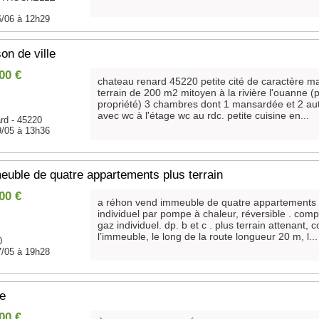
6/06 à 12h29
on de ville
00 €
chateau renard 45220 petite cité de caractère m
terrain de 200 m2 mitoyen à la rivière l'ouanne (p
propriété) 3 chambres dont 1 mansardée et 2 aut
avec wc à l'étage wc au rdc. petite cuisine en...
rd - 45220
9/05 à 13h36
uble de quatre appartements plus terrain
00 €
a réhon vend immeuble de quatre appartements 
individuel par pompe à chaleur, réversible . compt
gaz individuel. dp. b et c . plus terrain attenant, c
l’immeuble, le long de la route longueur 20 m, l...
0
7/05 à 19h28
re
00 €