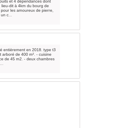
puits et 4 dépendances dont
lieu-dit à 4km du bourg de
é pour les amoureux de pierre,
un c...
é entièrement en 2018. type t3
t arboré de 400 m². - cuisine
pace de 45 m2. - deux chambres
..