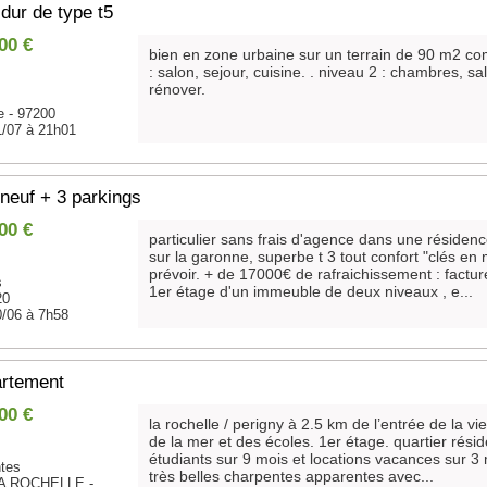
dur de type t5
00 €
bien en zone urbaine sur un terrain de 90 m2 co
: salon, sejour, cuisine. . niveau 2 : chambres, sa
rénover.
e - 97200
1/07 à 21h01
 neuf + 3 parkings
00 €
particulier sans frais d'agence dans une résiden
sur la garonne, superbe t 3 tout confort "clés en
prévoir. + de 17000€ de rafraichissement : factu
s
1er étage d'un immeuble de deux niveaux , e...
20
0/06 à 7h58
artement
00 €
la rochelle / perigny à 2.5 km de l’entrée de la viei
de la mer et des écoles. 1er étage. quartier réside
étudiants sur 9 mois et locations vacances sur 3 
ntes
très belles charpentes apparentes avec...
A ROCHELLE -