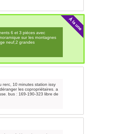
ements 6 et 3 piéces avec
anoramique sur les montagnes
age neuf,2 grandes
 rerc, 10 minutes station issy
déranger les copropriétaires. a
se. bus : 169-190-323 libre de